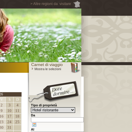
> Altre regioni da visitare
Carnet di viaggio
Mostra le selezioni
26
V
S
D
2
3
4
Tipo di proprietà
9
10
11
Da
16
17
18
23
24
25
30
31
Al