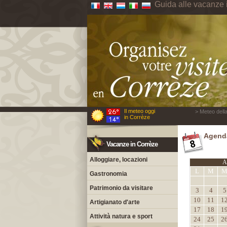
Guida alle vacanze 
Il meteo oggi
> Meteo della
in Corrèze
Agenda
Vacanze in Corrèze
Alloggiare, locazioni
A
L
M
Gastronomia
Patrimonio da visitare
3
4
5
10
11
1
Artigianato d'arte
17
18
1
Attività natura e sport
24
25
2