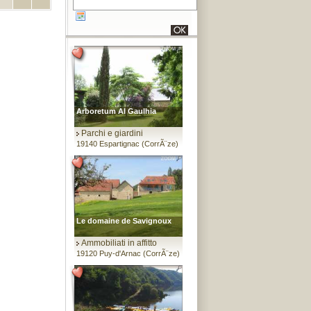
Arboretum Al Gaulhia
Parchi e giardini
19140 Espartignac (CorrÃ¨ze)
Le domaine de Savignoux
Ammobiliati in affitto
19120 Puy-d'Arnac (CorrÃ¨ze)