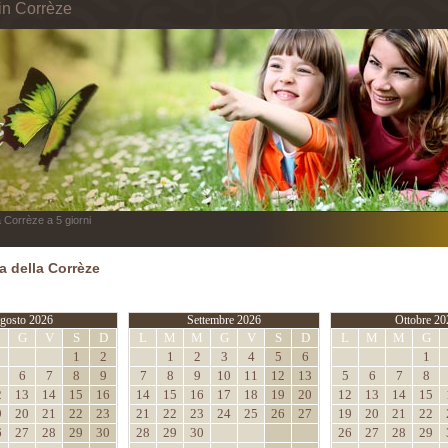
in Corrèze
 Corrèze a 5 giorni
 della Corrèze
gosto 2026
Settembre 2026
Ottobre 20
M
G
V
S
D
L
M
M
G
V
S
D
L
M
M
G
1
2
1
2
3
4
5
6
1
6
7
8
9
7
8
9
10
11
12
13
5
6
7
8
2
13
14
15
16
14
15
16
17
18
19
20
12
13
14
15
9
20
21
22
23
21
22
23
24
25
26
27
19
20
21
22
6
27
28
29
30
28
29
30
26
27
28
29