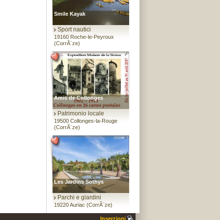
Smile Kayak
Sport nautici
19160 Roche-le-Peyroux
(CorrÃ¨ze)
Amis de Collonges
Patrimonio locale
19500 Collonges-la-Rouge
(CorrÃ¨ze)
Les Jardins Sothys
Parchi e giardini
19220 Auriac (CorrÃ¨ze)
Inserzioni