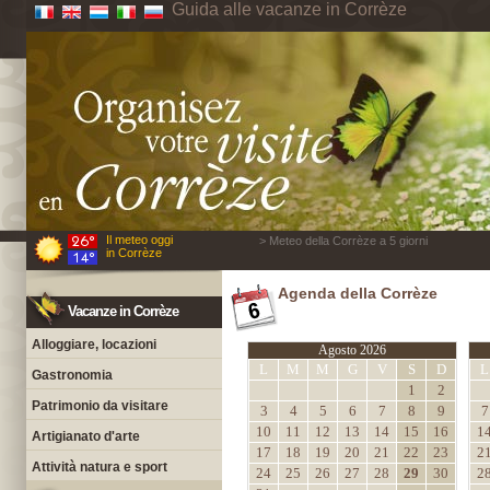
Guida alle vacanze in Corrèze
Il meteo oggi
> Meteo della Corrèze a 5 giorni
in Corrèze
Agenda della Corrèze
Vacanze in Corrèze
Alloggiare, locazioni
Agosto 2026
L
M
M
G
V
S
D
L
Gastronomia
1
2
Patrimonio da visitare
3
4
5
6
7
8
9
7
10
11
12
13
14
15
16
1
Artigianato d'arte
17
18
19
20
21
22
23
2
Attività natura e sport
24
25
26
27
28
29
30
2