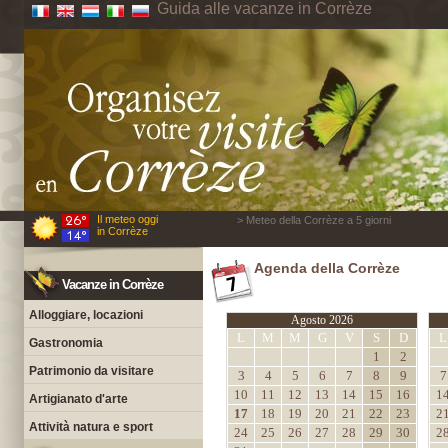
Guida alle vacanze in Corrèze
Il meteo oggi
> Meteo della Corrèze a 5 giorni
in Corrèze
Agenda della Corrèze
Vacanze in Corrèze
Alloggiare, locazioni
Agosto 2026
L
M
M
G
V
S
D
L
Gastronomia
1
2
Patrimonio da visitare
3
4
5
6
7
8
9
7
10
11
12
13
14
15
16
1
Artigianato d'arte
17
18
19
20
21
22
23
2
Attività natura e sport
24
25
26
27
28
29
30
2