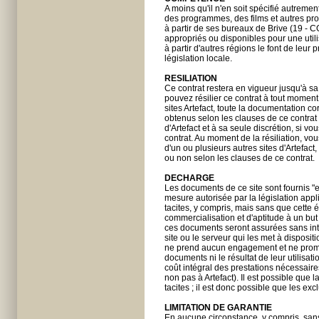
A moins qu'il n'en soit spécifié autrem
des programmes, des films et autres prod
à partir de ses bureaux de Brive (19 - C
appropriés ou disponibles pour une utili
à partir d'autres régions le font de leur 
législation locale.
RESILIATION
Ce contrat restera en vigueur jusqu'à sa 
pouvez résilier ce contrat à tout moment
sites Artefact, toute la documentation cor
obtenus selon les clauses de ce contra
d'Artefact et à sa seule discrétion, si 
contrat. Au moment de la résiliation, vo
d'un ou plusieurs autres sites d'Artefact
ou non selon les clauses de ce contrat.
DECHARGE
Les documents de ce site sont fournis "e
mesure autorisée par la législation appl
tacites, y compris, mais sans que cette é
commercialisation et d'aptitude à un but
ces documents seront assurées sans inter
site ou le serveur qui les met à disposi
ne prend aucun engagement et ne promet
documents ni le résultat de leur utilisatio
coût intégral des prestations nécessaire
non pas à Artefact). Il est possible que 
tacites ; il est donc possible que les ex
LIMITATION DE GARANTIE
En aucune circonstance, y compris, sans q