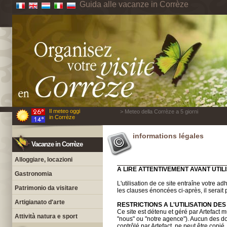
Guida alle vacanze in Corrèze
Il meteo oggi
> Meteo della Corrèze a 5 giorni
in Corrèze
informations légales
Vacanze in Corrèze
Alloggiare, locazioni
A LIRE ATTENTIVEMENT AVANT UTILI
Gastronomia
L'utilisation de ce site entraîne votre a
Patrimonio da visitare
les clauses énoncées ci-après, il serait 
Artigianato d'arte
RESTRICTIONS A L'UTILISATION D
Ce site est détenu et géré par Artefact 
Attività natura e sport
"nous" ou "notre agence"). Aucun des 
contrôlé par Artefact, ne peut être copié,