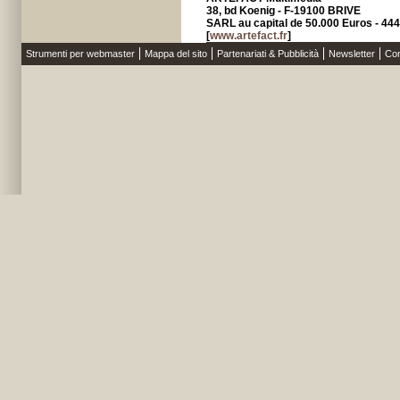
38, bd Koenig - F-19100 BRIVE
SARL au capital de 50.000 Euros - 4
[
www.artefact.fr
]
Strumenti per webmaster
Mappa del sito
Partenariati & Pubblicità
Newsletter
Con