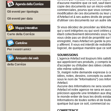
d'aucune manière que ce soit, sauf dans 
Agenda della Corrèze
copie des documents sur un micro-ordinat
commerciales, pourvu que vous conservie
Gli eventi per tipologia
modification de ces documents ou leur ut
d'Artefact et à ses autres droits de propri
Gli eventi per data
d'utiliser ces documents sur un autre 
Si vous décidez de procéder au télécharge
Mappe interattive
qui y sont intégrées ou qui sont créées
Carte della Corrèze
étant collectivement dénommés sous l'app
vous cède pas un droit de propriété sur l
enregistré, mais Artefact en garde la prop
Cartoline
y afférent. Il vous est interdit de redis
logiciel, de quelque manière que ce soit
Per i vostri amici
SOUMISSIONS
Annuario dei web
L'agence Artefact est toujours très sati
qui apprécient ses produits, y compris 
della Corrèze
d'accepter ou d'étudier des idées créat
elle-même sollicités.
Si, malgré notre demande expresse à ce 
idées, notes, dessins, concepts ou autr
sous le nom de "Informations") ces Info
Artefact.
Aucune des Informations ne sera soumise
Artefact et notre agence ne sera en aucu
précision apporte une limitation aux dis
le monde entier de tous les droits exista
Informations de toutes sortes et de toutes
quelque but que ce soit, commercial ou 
COMPETENCE