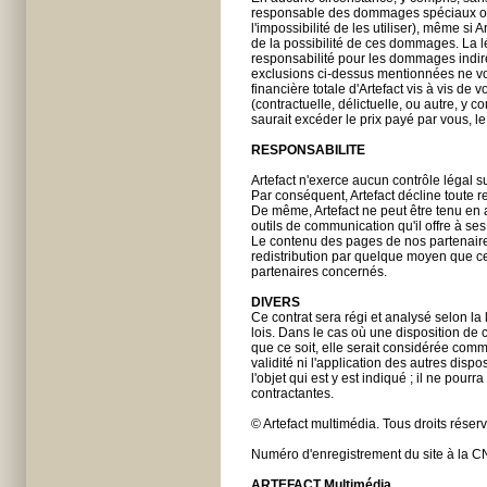
responsable des dommages spéciaux ou in
l'impossibilité de les utiliser), même si 
de la possibilité de ces dommages. La lég
responsabilité pour les dommages indirec
exclusions ci-dessus mentionnées ne vou
financière totale d'Artefact vis à vis de
(contractuelle, délictuelle, ou autre, y c
saurait excéder le prix payé par vous, le
RESPONSABILITE
Artefact n'exerce aucun contrôle légal su
Par conséquent, Artefact décline toute 
De même, Artefact ne peut être tenu e
outils de communication qu'il offre à ses
Le contenu des pages de nos partenaires 
redistribution par quelque moyen que ce s
partenaires concernés.
DIVERS
Ce contrat sera régi et analysé selon la 
lois. Dans le cas où une disposition de c
que ce soit, elle serait considérée comme
validité ni l'application des autres dispo
l'objet qui est y est indiqué ; il ne pour
contractantes.
© Artefact multimédia. Tous droits réser
Numéro d'enregistrement du site à la C
ARTEFACT Multimédia