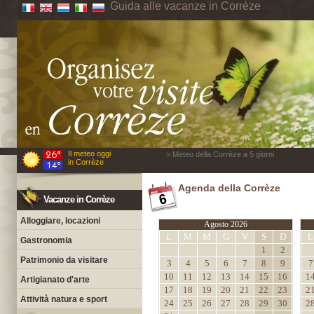
Guida alle vacanze in Corrèze
Il meteo oggi
> Meteo della Corrèze a 5 giorni
in Corrèze
Agenda della Corrèze
Vacanze in Corrèze
Alloggiare, locazioni
Agosto 2026
L
M
M
G
V
S
D
L
Gastronomia
1
2
Patrimonio da visitare
3
4
5
6
7
8
9
7
10
11
12
13
14
15
16
1
Artigianato d'arte
17
18
19
20
21
22
23
2
Attività natura e sport
24
25
26
27
28
29
30
2