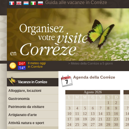
Guida alle vacanze in Corrèze
Il meteo oggi
> Meteo della Corrèze a 5 giorni
in Corrèze
Agenda della Corrèze
Vacanze in Corrèze
Alloggiare, locazioni
Agosto 2026
L
M
M
G
V
S
D
L
Gastronomia
1
2
Patrimonio da visitare
3
4
5
6
7
8
9
7
10
11
12
13
14
15
16
1
Artigianato d'arte
17
18
19
20
21
22
23
2
Attività natura e sport
24
25
26
27
28
29
30
2