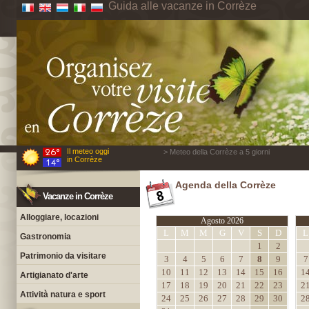
Guida alle vacanze in Corrèze
Il meteo oggi
> Meteo della Corrèze a 5 giorni
in Corrèze
Agenda della Corrèze
Vacanze in Corrèze
Alloggiare, locazioni
Agosto 2026
L
M
M
G
V
S
D
L
Gastronomia
1
2
Patrimonio da visitare
3
4
5
6
7
8
9
7
10
11
12
13
14
15
16
1
Artigianato d'arte
17
18
19
20
21
22
23
2
Attività natura e sport
24
25
26
27
28
29
30
2