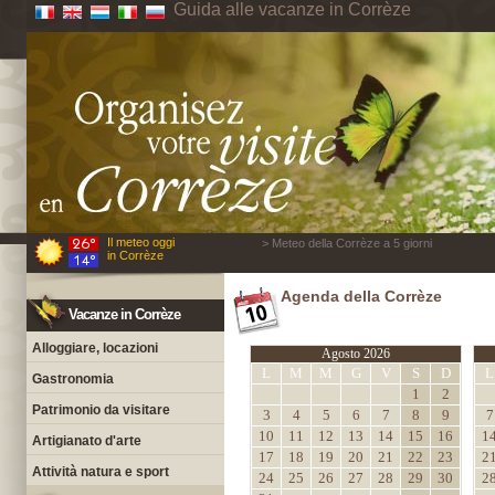
Guida alle vacanze in Corrèze
Il meteo oggi
> Meteo della Corrèze a 5 giorni
in Corrèze
Agenda della Corrèze
Vacanze in Corrèze
Alloggiare, locazioni
Agosto 2026
L
M
M
G
V
S
D
L
Gastronomia
1
2
Patrimonio da visitare
3
4
5
6
7
8
9
7
10
11
12
13
14
15
16
1
Artigianato d'arte
17
18
19
20
21
22
23
2
Attività natura e sport
24
25
26
27
28
29
30
2