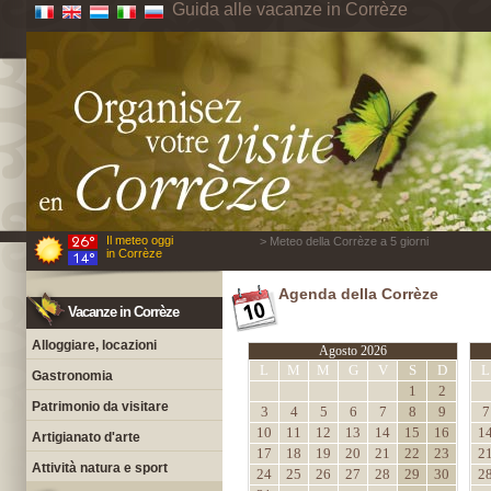
Guida alle vacanze in Corrèze
Il meteo oggi
> Meteo della Corrèze a 5 giorni
in Corrèze
Agenda della Corrèze
Vacanze in Corrèze
Alloggiare, locazioni
Agosto 2026
L
M
M
G
V
S
D
L
Gastronomia
1
2
Patrimonio da visitare
3
4
5
6
7
8
9
7
10
11
12
13
14
15
16
1
Artigianato d'arte
17
18
19
20
21
22
23
2
Attività natura e sport
24
25
26
27
28
29
30
2