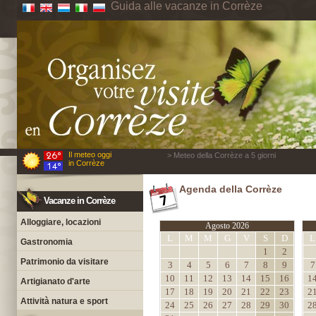
Guida alle vacanze in Corrèze
Il meteo oggi
> Meteo della Corrèze a 5 giorni
in Corrèze
Agenda della Corrèze
Vacanze in Corrèze
Alloggiare, locazioni
Agosto 2026
L
M
M
G
V
S
D
L
Gastronomia
1
2
Patrimonio da visitare
3
4
5
6
7
8
9
7
10
11
12
13
14
15
16
1
Artigianato d'arte
17
18
19
20
21
22
23
2
Attività natura e sport
24
25
26
27
28
29
30
2