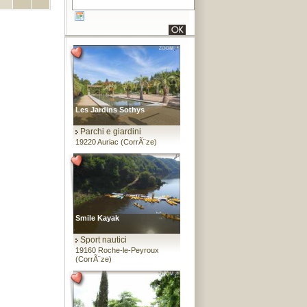
Les Jardins Sothys
Parchi e giardini
19220 Auriac (CorrÃ¨ze)
Smile Kayak
Sport nautici
19160 Roche-le-Peyroux
(CorrÃ¨ze)