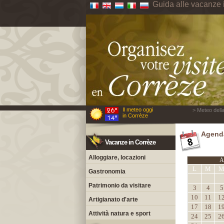
Guida alle vacanze 
Il meteo oggi
> Meteo della
in Corrèze
Agenda
Vacanze in Corrèze
Alloggiare, locazioni
A
L
M
Gastronomia
Patrimonio da visitare
3
4
5
10
11
1
Artigianato d'arte
17
18
1
Attività natura e sport
24
25
2