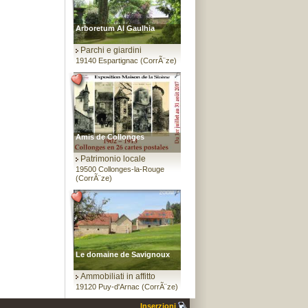
Arboretum Al Gaulhia
Parchi e giardini
19140 Espartignac (CorrÃ¨ze)
Amis de Collonges
Patrimonio locale
19500 Collonges-la-Rouge
(CorrÃ¨ze)
Le domaine de Savignoux
Ammobiliati in affitto
19120 Puy-d'Arnac (CorrÃ¨ze)
Inserzioni