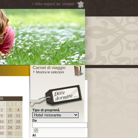
> Altre regioni da visitare
Carnet di viaggio
Mostra le selezioni
26
V
S
D
2
3
4
Tipo di proprietà
9
10
11
Da
16
17
18
23
24
25
30
31
Al