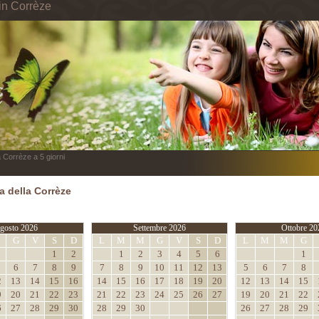
in Corrèze
 Corrèze a 5 giorni
 della Corrèze
gosto 2026
Settembre 2026
Ottobre 20
M
G
V
S
D
L
M
M
G
V
S
D
L
M
M
G
1
2
1
2
3
4
5
6
1
6
7
8
9
7
8
9
10
11
12
13
5
6
7
8
2
13
14
15
16
14
15
16
17
18
19
20
12
13
14
15
9
20
21
22
23
21
22
23
24
25
26
27
19
20
21
22
6
27
28
29
30
28
29
30
26
27
28
29