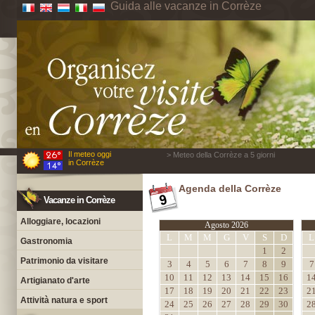
Guida alle vacanze in Corrèze
Il meteo oggi
> Meteo della Corrèze a 5 giorni
in Corrèze
Agenda della Corrèze
Vacanze in Corrèze
Alloggiare, locazioni
Agosto 2026
L
M
M
G
V
S
D
L
Gastronomia
1
2
Patrimonio da visitare
3
4
5
6
7
8
9
7
10
11
12
13
14
15
16
1
Artigianato d'arte
17
18
19
20
21
22
23
2
Attività natura e sport
24
25
26
27
28
29
30
2