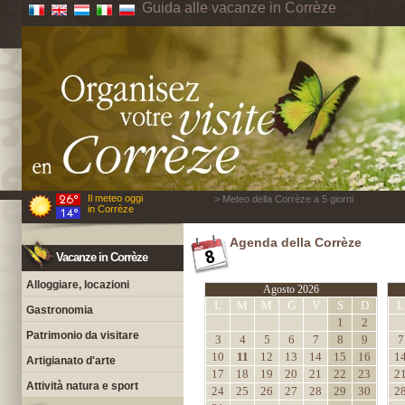
Guida alle vacanze in Corrèze
Il meteo oggi
> Meteo della Corrèze a 5 giorni
in Corrèze
Agenda della Corrèze
Vacanze in Corrèze
Alloggiare, locazioni
Agosto 2026
L
M
M
G
V
S
D
L
Gastronomia
1
2
Patrimonio da visitare
3
4
5
6
7
8
9
7
10
11
12
13
14
15
16
1
Artigianato d'arte
17
18
19
20
21
22
23
2
Attività natura e sport
24
25
26
27
28
29
30
2