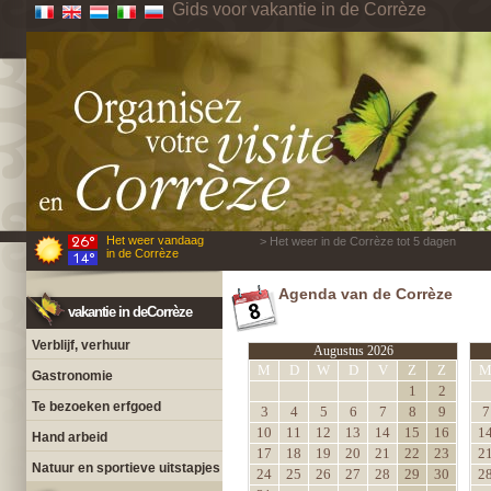
Gids voor vakantie in de Corrèze
Het weer vandaag
> Het weer in de Corrèze tot 5 dagen
in de Corrèze
Agenda van de Corrèze
vakantie in deCorrèze
Verblijf, verhuur
Augustus 2026
M
D
W
D
V
Z
Z
Gastronomie
1
2
Te bezoeken erfgoed
3
4
5
6
7
8
9
7
10
11
12
13
14
15
16
1
Hand arbeid
17
18
19
20
21
22
23
2
Natuur en sportieve uitstapjes
24
25
26
27
28
29
30
2