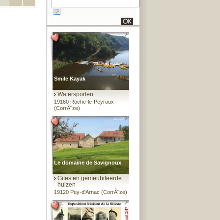
Smile Kayak
Watersporten
19160 Roche-le-Peyroux
(CorrÃ¨ze)
Le domaine de Savignoux
Gites en gemeubileerde
huizen
19120 Puy-d'Arnac (CorrÃ¨ze)