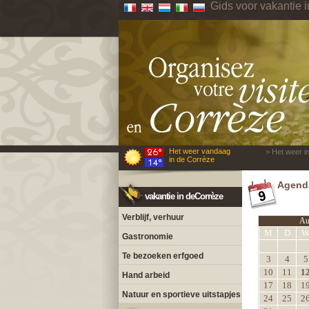
Gids voor vakantie 
Het weer vandaag
> Het weer i
in de Corrèze
Agenda
vakantie in deCorrèze
Verblijf, verhuur
Au
M
D
Gastronomie
Te bezoeken erfgoed
3
4
5
10
11
1
Hand arbeid
17
18
1
Natuur en sportieve uitstapjes
24
25
2