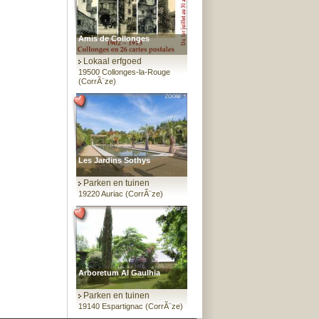
Amis de Collonges
Lokaal erfgoed
19500 Collonges-la-Rouge
(CorrÃ¨ze)
Les Jardins Sothys
Parken en tuinen
19220 Auriac (CorrÃ¨ze)
Arboretum Al Gaulhia
Parken en tuinen
19140 Espartignac (CorrÃ¨ze)