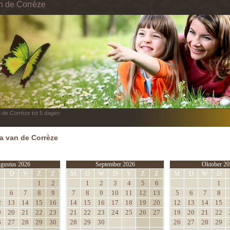
in de Corrèze
n de Corrèze tot 5 dagen
 van de Corrèze
gustus 2026
September 2026
Oktober 20
W
D
V
Z
Z
M
D
W
D
V
Z
Z
M
D
W
D
1
2
1
2
3
4
5
6
1
6
7
8
9
7
8
9
10
11
12
13
5
6
7
8
2
13
14
15
16
14
15
16
17
18
19
20
12
13
14
15
9
20
21
22
23
21
22
23
24
25
26
27
19
20
21
22
6
27
28
29
30
28
29
30
26
27
28
29