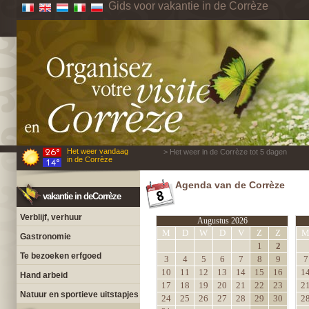
Gids voor vakantie in de Corrèze
Het weer vandaag
> Het weer in de Corrèze tot 5 dagen
in de Corrèze
Agenda van de Corrèze
vakantie in deCorrèze
Verblijf, verhuur
Augustus 2026
M
D
W
D
V
Z
Z
Gastronomie
1
2
Te bezoeken erfgoed
3
4
5
6
7
8
9
7
10
11
12
13
14
15
16
1
Hand arbeid
17
18
19
20
21
22
23
2
Natuur en sportieve uitstapjes
24
25
26
27
28
29
30
2