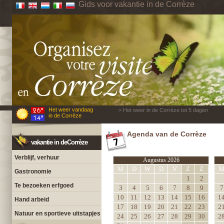
Gids voor vakantie in de Corrèze
Het weer vandaag
> Het weer in de Corrèze tot 5 dagen
in de Corrèze
Agenda van de Corrèze
vakantie in deCorrèze
Verblijf, verhuur
Augustus 2026
M
D
W
D
V
Z
Z
Gastronomie
1
2
Te bezoeken erfgoed
3
4
5
6
7
8
9
7
10
11
12
13
14
15
16
1
Hand arbeid
17
18
19
20
21
22
23
2
Natuur en sportieve uitstapjes
24
25
26
27
28
29
30
2