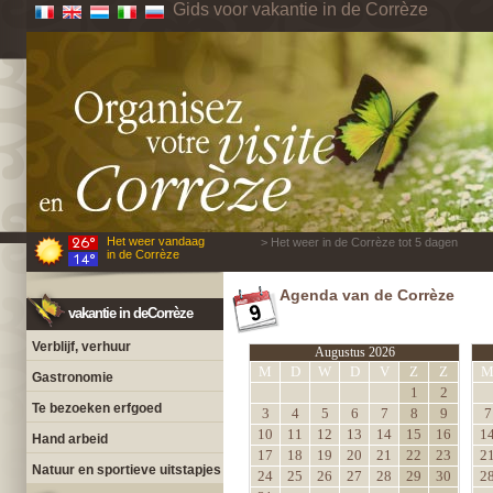
Gids voor vakantie in de Corrèze
Het weer vandaag
> Het weer in de Corrèze tot 5 dagen
in de Corrèze
Agenda van de Corrèze
vakantie in deCorrèze
Verblijf, verhuur
Augustus 2026
M
D
W
D
V
Z
Z
Gastronomie
1
2
Te bezoeken erfgoed
3
4
5
6
7
8
9
7
10
11
12
13
14
15
16
1
Hand arbeid
17
18
19
20
21
22
23
2
Natuur en sportieve uitstapjes
24
25
26
27
28
29
30
2