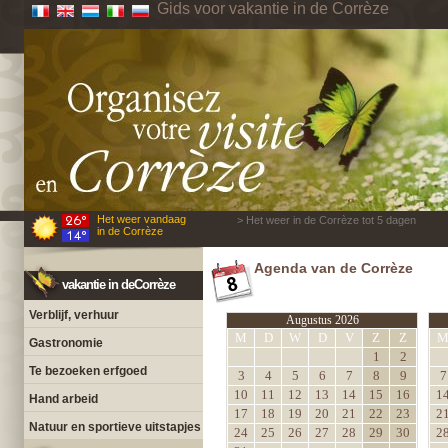
Gids voor vakantie in de Corrèze
Het weer vandaag
> Het weer in de Corrèze tot 5 dagen
in de Corrèze
Agenda van de Corrèze
vakantie in deCorrèze
Verblijf, verhuur
Augustus 2026
M
D
W
D
V
Z
Z
Gastronomie
1
2
Te bezoeken erfgoed
3
4
5
6
7
8
9
7
10
11
12
13
14
15
16
1
Hand arbeid
17
18
19
20
21
22
23
2
Natuur en sportieve uitstapjes
24
25
26
27
28
29
30
2