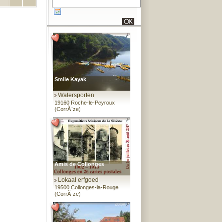
Smile Kayak
Watersporten
19160 Roche-le-Peyroux
(CorrÃ¨ze)
Amis de Collonges
Lokaal erfgoed
19500 Collonges-la-Rouge
(CorrÃ¨ze)