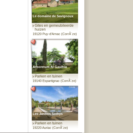
Le domaine de Savignoux
Gites en gemeubileerde
huizen
19120 Puy-d'Arnac (CorrÃ¨ze)
Arboretum Al Gaulhia
Parken en tuinen
19140 Espartignac (CorrÃ¨ze)
Les Jardins Sothys
Parken en tuinen
19220 Auriac (CorrÃ¨ze)