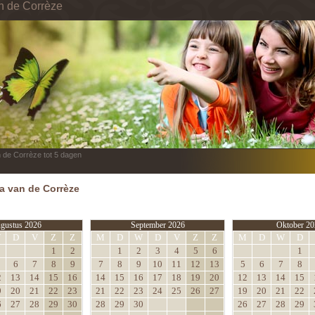
in de Corrèze
n de Corrèze tot 5 dagen
 van de Corrèze
gustus 2026
September 2026
Oktober 20
W
D
V
Z
Z
M
D
W
D
V
Z
Z
M
D
W
D
1
2
1
2
3
4
5
6
1
6
7
8
9
7
8
9
10
11
12
13
5
6
7
8
2
13
14
15
16
14
15
16
17
18
19
20
12
13
14
15
9
20
21
22
23
21
22
23
24
25
26
27
19
20
21
22
6
27
28
29
30
28
29
30
26
27
28
29