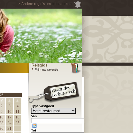
> Andere regio's om te bezoeken
Reisgids
Print uw selectie
26
V
Z
Z
2
3
4
Type vastgoed
9
10
11
Van
16
17
18
23
24
25
30
31
Tot