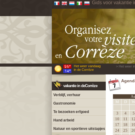
Gids voor vakantie 
Het weer vandaag
> Het weer i
in de Corrèze
Agenda
vakantie in deCorrèze
Verblijf, verhuur
Au
M
D
Gastronomie
Te bezoeken erfgoed
3
4
5
10
11
1
Hand arbeid
17
18
1
Natuur en sportieve uitstapjes
24
25
2