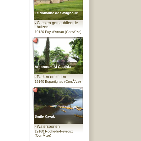
Le domaine de Savignoux
Gites en gemeubileerde
huizen
19120 Puy-d'Arnac (CorrÃ¨ze)
Arboretum Al Gaulhia
Parken en tuinen
19140 Espartignac (CorrÃ¨ze)
Smile Kayak
Watersporten
19160 Roche-le-Peyroux
(CorrÃ¨ze)