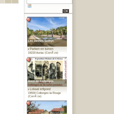
Les Jardins Sothys
Parken en tuinen
19220 Auriac (CorrÃ¨ze)
Amis de Collonges
Lokaal erfgoed
19500 Collonges-la-Rouge
(CorrÃ¨ze)