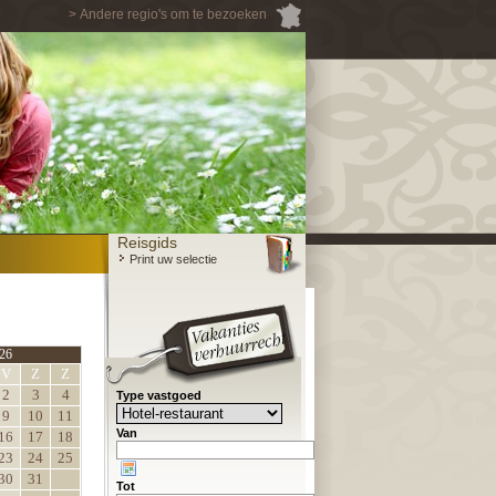
> Andere regio's om te bezoeken
Reisgids
Print uw selectie
26
V
Z
Z
2
3
4
Type vastgoed
9
10
11
Van
16
17
18
23
24
25
30
31
Tot