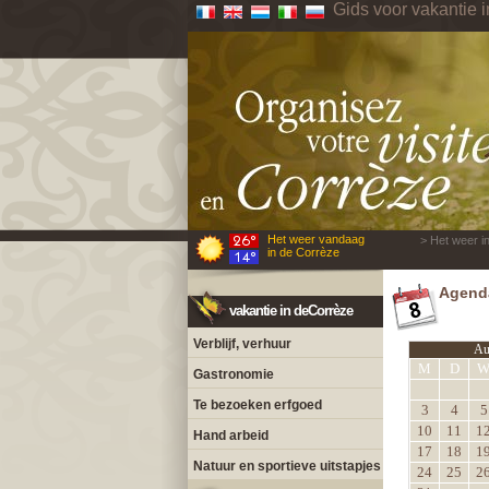
Gids voor vakantie 
Het weer vandaag
> Het weer i
in de Corrèze
Agenda
vakantie in deCorrèze
Verblijf, verhuur
Au
M
D
Gastronomie
Te bezoeken erfgoed
3
4
5
10
11
1
Hand arbeid
17
18
1
Natuur en sportieve uitstapjes
24
25
2