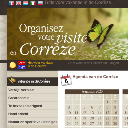
Gids voor vakantie in de Corrèze
Het weer vandaag
> Het weer in de Corrèze tot 5 dagen
in de Corrèze
Agenda van de Corrèze
vakantie in deCorrèze
Verblijf, verhuur
Augustus 2026
M
D
W
D
V
Z
Z
Gastronomie
1
2
Te bezoeken erfgoed
3
4
5
6
7
8
9
7
10
11
12
13
14
15
16
1
Hand arbeid
17
18
19
20
21
22
23
2
Natuur en sportieve uitstapjes
24
25
26
27
28
29
30
2