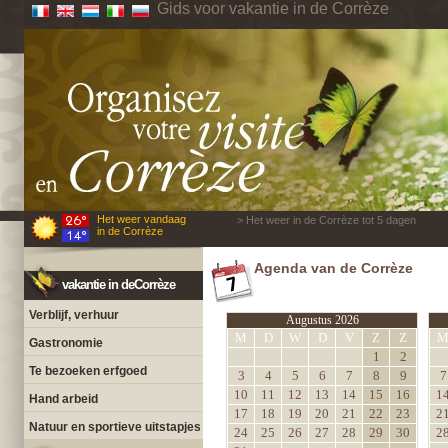
Gids voor vakantie in de Corrèze
Het weer vandaag
> Het weer in de Corrèze tot 5 dagen
in de Corrèze
Agenda van de Corrèze
vakantie in deCorrèze
Verblijf, verhuur
Augustus 2026
M
D
W
D
V
Z
Z
Gastronomie
1
2
Te bezoeken erfgoed
3
4
5
6
7
8
9
7
10
11
12
13
14
15
16
1
Hand arbeid
17
18
19
20
21
22
23
2
Natuur en sportieve uitstapjes
24
25
26
27
28
29
30
2