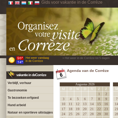
Gids voor vakantie in de Corrèze
Het weer vandaag
> Het weer in de Corrèze tot 5 dagen
in de Corrèze
Agenda van de Corrèze
vakantie in deCorrèze
Verblijf, verhuur
Augustus 2026
M
D
W
D
V
Z
Z
Gastronomie
1
2
Te bezoeken erfgoed
3
4
5
6
7
8
9
7
10
11
12
13
14
15
16
1
Hand arbeid
17
18
19
20
21
22
23
2
Natuur en sportieve uitstapjes
24
25
26
27
28
29
30
2