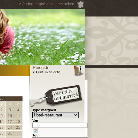
> Andere regio's om te bezoeken
Reisgids
Print uw selectie
26
V
Z
Z
2
3
4
Type vastgoed
9
10
11
Van
16
17
18
23
24
25
30
31
Tot