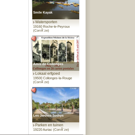
Smile Kayak
Watersporten
19160 Roche-le-Peyroux
(CorrÃ¨ze)
Amis de Collonges
Lokaal erfgoed
19500 Collonges-la-Rouge
(CorrÃ¨ze)
Les Jardins Sothys
Parken en tuinen
19220 Auriac (CorrÃ¨ze)