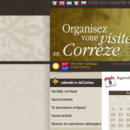
Gids voor vakantie 
Het weer vandaag
> Het weer i
in de Corrèze
Agenda
vakantie in deCorrèze
Verblijf, verhuur
Au
M
D
Gastronomie
Te bezoeken erfgoed
3
4
5
10
11
1
Hand arbeid
17
18
1
Natuur en sportieve uitstapjes
24
25
2