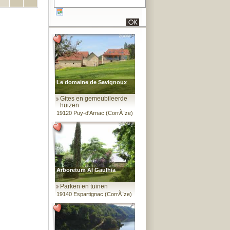
Le domaine de Savignoux
Gites en gemeubileerde
huizen
19120 Puy-d'Arnac (CorrÃ¨ze)
Arboretum Al Gaulhia
Parken en tuinen
19140 Espartignac (CorrÃ¨ze)