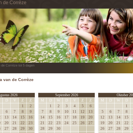
in de Corrèze
n de Corrèze tot 5 dagen
 van de Corrèze
gustus 2026
September 2026
Oktober 20
W
D
V
Z
Z
M
D
W
D
V
Z
Z
M
D
W
D
1
2
1
2
3
4
5
6
1
6
7
8
9
7
8
9
10
11
12
13
5
6
7
8
2
13
14
15
16
14
15
16
17
18
19
20
12
13
14
15
9
20
21
22
23
21
22
23
24
25
26
27
19
20
21
22
6
27
28
29
30
28
29
30
26
27
28
29