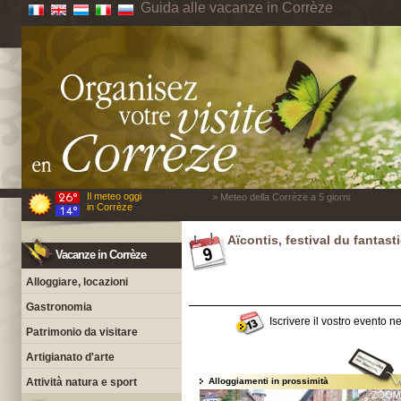
Guida alle vacanze in Corrèze
Il meteo oggi
> Meteo della Corrèze a 5 giorni
in Corrèze
Aïcontis, festival du fantast
Vacanze in Corrèze
Alloggiare, locazioni
Gastronomia
Iscrivere il vostro evento n
Patrimonio da visitare
Artigianato d'arte
Attività natura e sport
Alloggiamenti in prossimità