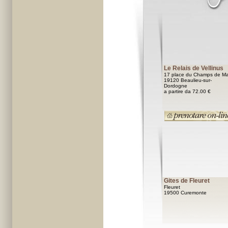
Le Relais de Vellinus
17 place du Champs de Ma
19120 Beaulieu-sur-
Dordogne
a partire da 72.00 €
Gites de Fleuret
Fleuret
19500 Curemonte