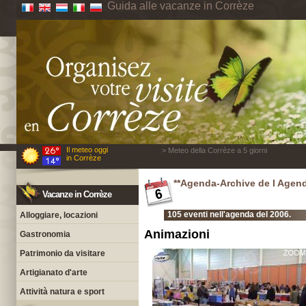
Guida alle vacanze in Corrèze
Il meteo oggi
> Meteo della Corrèze a 5 giorni
in Corrèze
**Agenda-Archive de l Agen
Vacanze in Corrèze
105 eventi nell'agenda del 2006.
Alloggiare, locazioni
Animazioni
Gastronomia
Patrimonio da visitare
Artigianato d'arte
Attività natura e sport