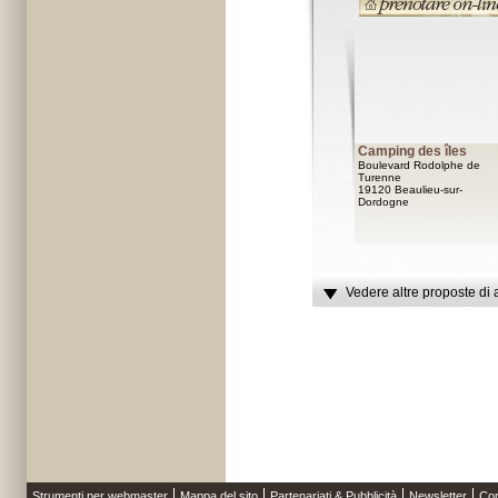
Camping des îles
Boulevard Rodolphe de
Turenne
19120 Beaulieu-sur-
Dordogne
Vedere altre proposte di 
Strumenti per webmaster
Mappa del sito
Partenariati & Pubblicità
Newsletter
Con