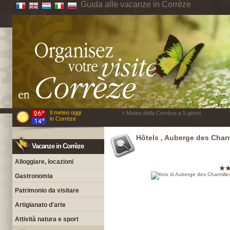
Guida alle vacanze in Corrèze
Il meteo oggi
> Meteo della Corrèze a 5 giorni
in Corrèze
Hôtels , Auberge des Charm
Vacanze in Corrèze
Alloggiare, locazioni
Gastronomia
Patrimonio da visitare
Artigianato d'arte
Attività natura e sport