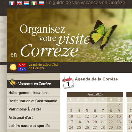
Le guide de vos vacances en Corrèze
La météo aujourd'hui
en Corrèze
Agenda de la Corrèze
Vacances en Corrèze
Hébergement, locations
Août 2026
L
M
M
J
V
S
D
L
Restauration et Gastronomie
1
2
Patrimoine à visiter
3
4
5
6
7
8
9
7
10
11
12
13
14
15
16
1
Artisanat d'art
17
18
19
20
21
22
23
2
Loisirs nature et sportifs
24
25
26
27
28
29
30
2