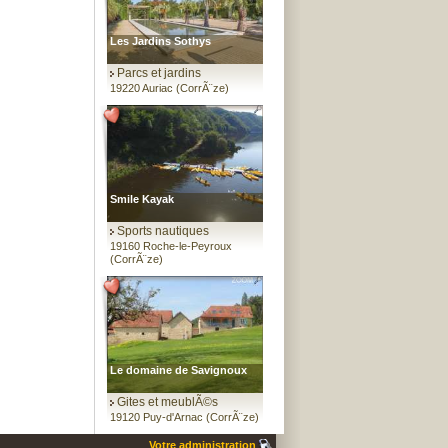
Les Jardins Sothys
Parcs et jardins
19220 Auriac (CorrÃ¨ze)
Smile Kayak
Sports nautiques
19160 Roche-le-Peyroux
(CorrÃ¨ze)
Le domaine de Savignoux
Gites et meublÃ©s
19120 Puy-d'Arnac (CorrÃ¨ze)
Votre administration