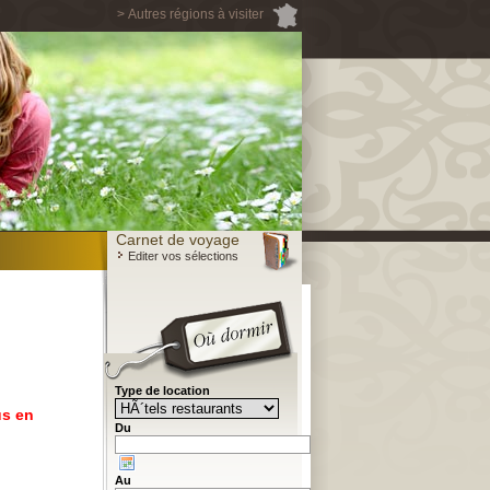
> Autres régions à visiter
Carnet de voyage
Editer vos sélections
Type de location
us en
Du
Au