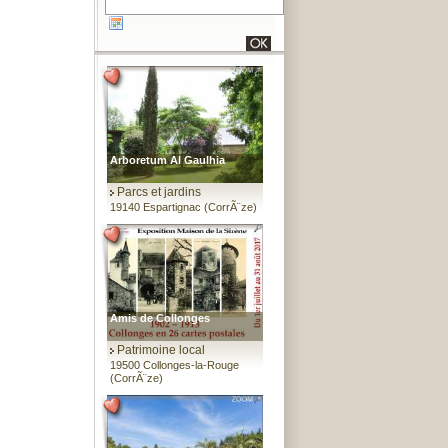
Arboretum Al Gaulhia
Parcs et jardins
19140 Espartignac (CorrÃ¨ze)
Amis de Collonges
Patrimoine local
19500 Collonges-la-Rouge
(CorrÃ¨ze)