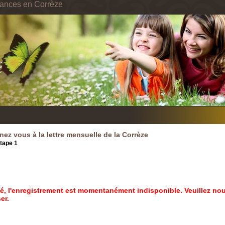
cances en Corrèze
ez vous à la lettre mensuelle de la Corrèze
tape 1
Etape 2
Etape 3
é, l'enregistrement est momentanément indisponible. Veuillez no
er.