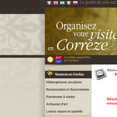
Le guide de vos va
La météo aujourd'hui
en Corrèze
Abonn
Vacances en Corrèze
E
Hébergement, locations
Restauration et Gastronomie
Patrimoine à visiter
Désol
excus
Artisanat d'art
Loisirs nature et sportifs