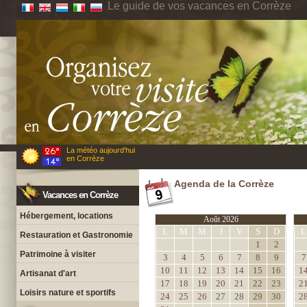
Le guide de vos vacances en Corrèze
La météo aujourd'hui
en Corrèze
Agenda de la Corrèze
Vacances en Corrèze
Hébergement, locations
Août 2026
L
M
M
J
V
S
D
L
Restauration et Gastronomie
1
2
Patrimoine à visiter
3
4
5
6
7
8
9
7
10
11
12
13
14
15
16
1
Artisanat d'art
17
18
19
20
21
22
23
2
Loisirs nature et sportifs
24
25
26
27
28
29
30
2