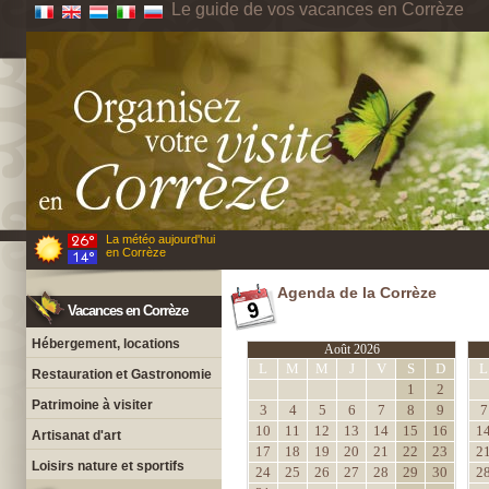
Le guide de vos vacances en Corrèze
La météo aujourd'hui
en Corrèze
Agenda de la Corrèze
Vacances en Corrèze
Hébergement, locations
Août 2026
L
M
M
J
V
S
D
L
Restauration et Gastronomie
1
2
Patrimoine à visiter
3
4
5
6
7
8
9
7
10
11
12
13
14
15
16
1
Artisanat d'art
17
18
19
20
21
22
23
2
Loisirs nature et sportifs
24
25
26
27
28
29
30
2