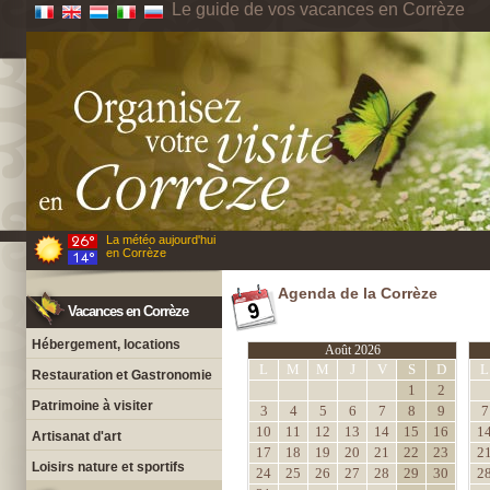
Le guide de vos vacances en Corrèze
La météo aujourd'hui
en Corrèze
Agenda de la Corrèze
Vacances en Corrèze
Hébergement, locations
Août 2026
L
M
M
J
V
S
D
L
Restauration et Gastronomie
1
2
Patrimoine à visiter
3
4
5
6
7
8
9
7
10
11
12
13
14
15
16
1
Artisanat d'art
17
18
19
20
21
22
23
2
Loisirs nature et sportifs
24
25
26
27
28
29
30
2