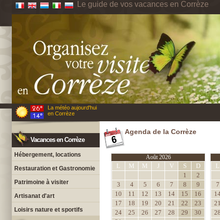
Le guide de vos vacances en Corrèze
La météo aujourd'hui
en Corrèze
Agenda de la Corrèze
Vacances en Corrèze
Hébergement, locations
Août 2026
L
M
M
J
V
S
D
L
Restauration et Gastronomie
1
2
Patrimoine à visiter
3
4
5
6
7
8
9
7
10
11
12
13
14
15
16
1
Artisanat d'art
17
18
19
20
21
22
23
2
Loisirs nature et sportifs
24
25
26
27
28
29
30
2