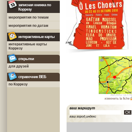
записная книжка по
Коррезу
мероприятия по темам
мероприятия по датам
интерактивные карты
интерактивные карты
Коррезу
открытки
для друзей
справочник ВЕБ
по Коррезу
AVORG-11774
изменить la fiche
ваш маршрут
ваш город,индекс