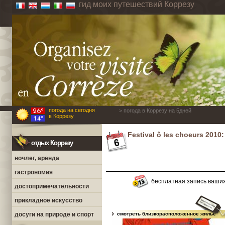
гид моих путешествий Коррезу
погода на сегодня
> погода в Коррезу на 5дней
в Коррезу
Festival ô les choeurs 2010
отдых Коррезу
ночлег, аренда
гастрономия
бесплатная запись ваши
достопримечательности
прикладное искусство
досуги на природе и спорт
смотреть близкорасположенное жилье