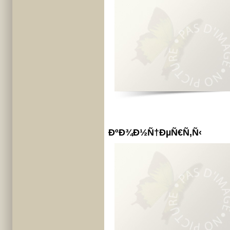
ÐºÐ¾Ð½Ñ†ÐµÑ€Ñ‚Ñ‹