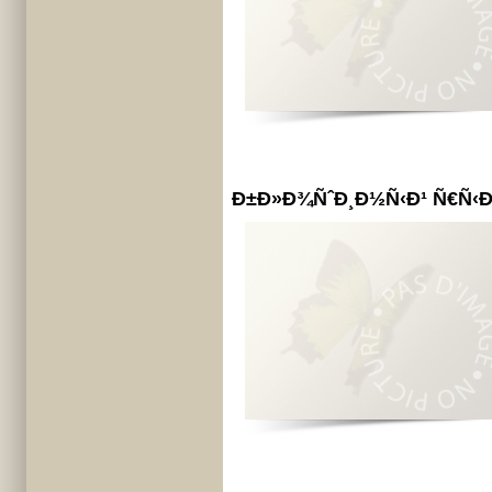
Ð±Ð»Ð¾ÑˆÐ¸Ð½Ñ‹Ð¹ Ñ€Ñ‹