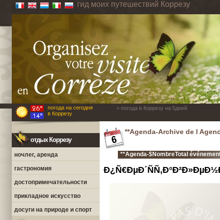
гид моих путешествий Коррезу
погода на сегодня
> погода в Коррезу на 5дней
в Коррезу
**Agenda-Archive de l Agen
отдых Коррезу
**Agenda-$NombreTotal événements
ночлег, аренда
гастрономия
Ð¿Ñ€ÐµÐ´ÑÑ‚Ð°Ð²Ð»ÐµÐ½Ð
достопримечательности
прикладное искусство
досуги на природе и спорт