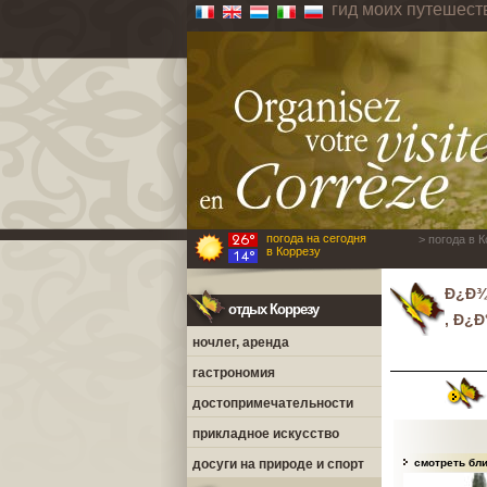
гид моих путешест
погода на сегодня
> погода в 
в Коррезу
Ð¿Ð¾
отдых Коррезу
, Ð¿Ð
ночлег, аренда
гастрономия
достопримечательности
прикладное искусство
досуги на природе и спорт
смотреть бл