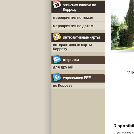
записная книжка по
Коррезу
мероприятия по темам
мероприятия по датам
интерактивные карты
интерактивные карты
Коррезу
открытки
для друзей
**To
справочник ВЕБ
по Коррезу
Disponibil
• Journées d