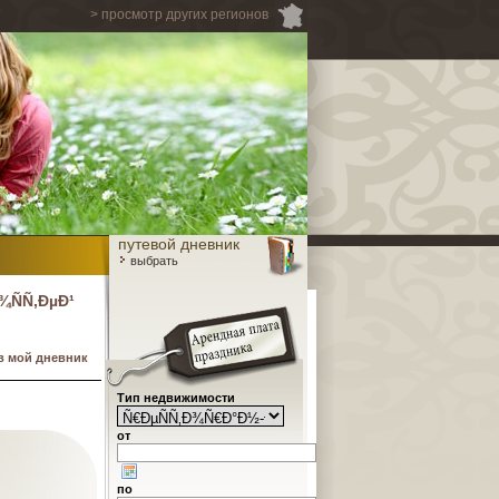
> просмотр других регионов
путевой дневник
выбрать
ÑÑ‚ÐµÐ¹
в мой дневник
Тип недвижимости
от
по