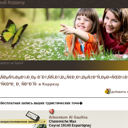
вий Коррезу
Коррезу на 5дней
ÑÐµÑ‰ÐµÐ½Ð¸Ðµ Ð´Ð¾ÑÑ‚Ð¾Ð¿Ñ€Ð¸Ð¼ÐµÑ‡Ð°Ñ‚ÐµÐ»ÑŒÐ½Ð¾
°Ñ€ÐºÐ¸ Ð¸ ÑÐ°Ð´Ñ‹ в Коррезу
добавить 
бесплатная запись ваших туристических точе�
Arboretum Al Gaulhia
Chatemiche Max
изкорасположенное жилье
Ceyrat 19140 Espartignac