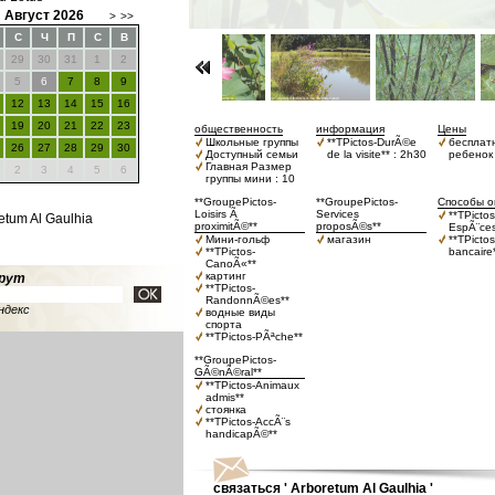
Август 2026
>
>>
С
Ч
П
С
В
29
30
31
1
2
5
6
7
8
9
12
13
14
15
16
19
20
21
22
23
общественность
информация
Цены
Школьные группы
**TPictos-DurÃ©e
бесплат
26
27
28
29
30
Доступный семьи
de la visite** : 2h30
ребенок 
Главная Размер
2
3
4
5
6
группы мини : 10
**GroupePictos-
**GroupePictos-
Способы о
Loisirs Ã
Services
**TPictos
retum Al Gaulhia
proximitÃ©**
proposÃ©s**
EspÃ¨ces
Мини-гольф
магазин
**TPicto
**TPictos-
bancaire
CanoÃ«**
картинг
рут
**TPictos-
RandonnÃ©es**
ндекс
водные виды
спорта
**TPictos-PÃªche**
**GroupePictos-
GÃ©nÃ©ral**
**TPictos-Animaux
admis**
стоянка
**TPictos-AccÃ¨s
handicapÃ©**
связаться ' Arboretum Al Gaulhia '