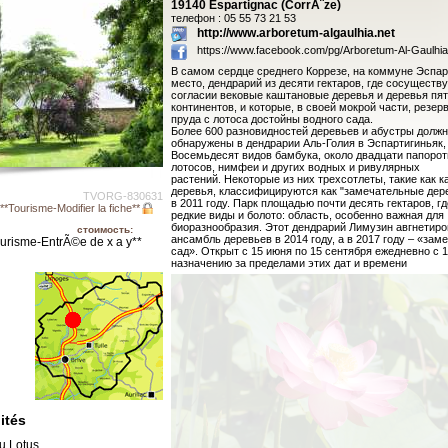
19140 Espartignac (CorrÃ¨ze)
телефон : 05 55 73 21 53
http://www.arboretum-algaulhia.net
https://www.facebook.com/pg/Arboretum-Al-Gaulhia
В самом сердце среднего Коррезе, на коммуне Эспар
место, дендрарий из десяти гектаров, где сосуществ
согласии вековые каштановые деревья и деревья пя
континентов, и которые, в своей мокрой части, резе
пруда с лотоса достойны водного сада.
Более 600 разновидностей деревьев и абустры долж
обнаружены в дендрарии Аль-Голия в Эспартигиньяк,
Восемьдесят видов бамбука, около двадцати папорот
лотосов, нимфеи и других водных и ривулярных
растений. Некоторые из них трехсотлеты, такие как 
деревья, классифицируются как "замечательные дер
TVORG-830631
в 2011 году. Парк площадью почти десять гектаров, г
**Tourisme-Modifier la fiche**
редкие виды и болото: область, особенно важная для
биоразнообразия. Этот дендрарий Лимузин авгнетир
стоимость:
ансамбль деревьев в 2014 году, а в 2017 году – «за
urisme-EntrÃ©e de x a y**
сад». Открыт с 15 июня по 15 сентября ежедневно с 1
назначению за пределами этих дат и времени
ités
u Lotus