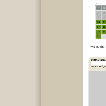
<<
<
П
В
27
28
3
4
10
11
17
18
24
25
31
1
• visite Arbo
ваш марш
ваш город,и