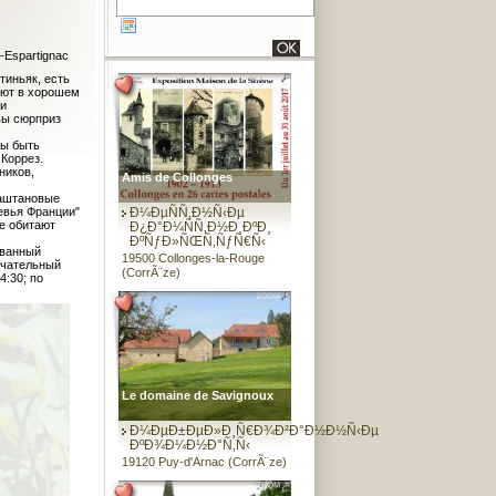
-Espartignac
тиньяк, есть
уют в хорошем
ти
рвы сюрприз
ны быть
 Коррез.
ников,
Amis de Collonges
каштановые
евья Франции"
Ð¼ÐµÑÑ‚Ð½Ñ‹Ðµ
де обитают
Ð¿Ð°Ð¼ÑÑ‚Ð½Ð¸ÐºÐ¸
ÐºÑƒÐ»ÑŒÑ‚ÑƒÑ€Ñ‹
ованный
19500 Collonges-la-Rouge
мечательный
(CorrÃ¨ze)
4:30; по
Le domaine de Savignoux
Ð¼ÐµÐ±ÐµÐ»Ð¸Ñ€Ð¾Ð²Ð°Ð½Ð½Ñ‹Ðµ
ÐºÐ¾Ð¼Ð½Ð°Ñ‚Ñ‹
19120 Puy-d'Arnac (CorrÃ¨ze)