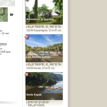
Arboretum Al Gaulhia
Ð¿Ð°Ñ€ÐºÐ¸ Ð¸ ÑÐ°Ð´Ñ‹
19140 Espartignac (CorrÃ¨ze)
но
- 12 лет
платы
-
**
s-ChÃ¨que
**
Les Jardins Sothys
Ð¿Ð°Ñ€ÐºÐ¸ Ð¸ ÑÐ°Ð´Ñ‹
19220 Auriac (CorrÃ¨ze)
Smile Kayak
Ð²Ð¾Ð´Ð½Ñ‹Ð¹
ÑÐ¿Ð¾Ñ€Ñ‚