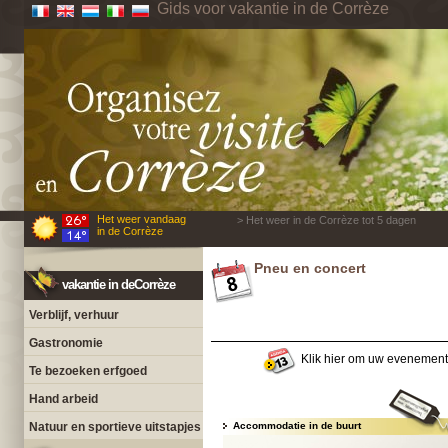
Gids voor vakantie in de Corrèze
Het weer vandaag
> Het weer in de Corrèze tot 5 dagen
in de Corrèze
Pneu en concert
vakantie in deCorrèze
Verblijf, verhuur
Gastronomie
Klik hier om uw evenement
Te bezoeken erfgoed
Hand arbeid
Natuur en sportieve uitstapjes
Accommodatie in de buurt