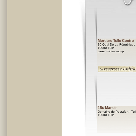
Mercure Tulle Centre
16 Quai De La République
19000 Tulle
vanaf minimumprijs
15c Manoir
Domaine de Peyrafort - Tul
19000 Tulle