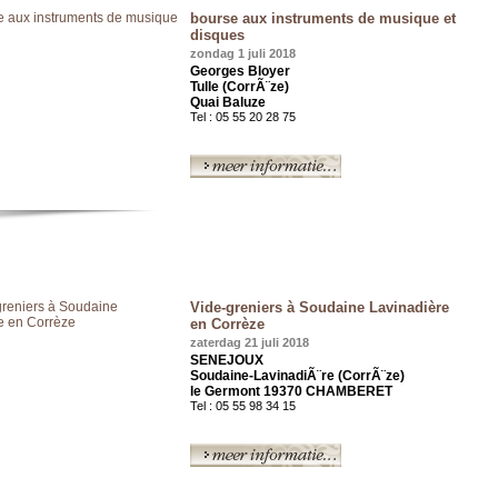
bourse aux instruments de musique et
disques
zondag 1 juli 2018
Georges Bloyer
Tulle (CorrÃ¨ze)
Quai Baluze
Tel : 05 55 20 28 75
Vide-greniers à Soudaine Lavinadière
en Corrèze
zaterdag 21 juli 2018
SENEJOUX
Soudaine-LavinadiÃ¨re (CorrÃ¨ze)
le Germont 19370 CHAMBERET
Tel : 05 55 98 34 15