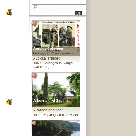
Amis de Collonges
Lokaal erfgoed
19500 Collonges-la-Rouge
(CorrÃ¨ze)
Arboretum Al Gaulhia
Parken en tuinen
19140 Espartignac (CorrÃ¨ze)