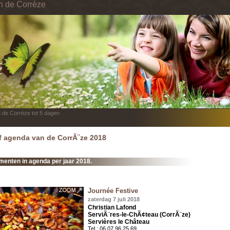
in de Corrèze
n de Corrèze tot 5 dagen
f agenda van de CorrÃ¨ze 2018
enten in agenda per jaar 2018.
Journée Festive
zaterdag 7 juli 2018
Christian Lafond
ServiÃ¨res-le-ChÃ¢teau (CorrÃ¨ze)
Servières le Château
Tel : 06 07 96 25 69