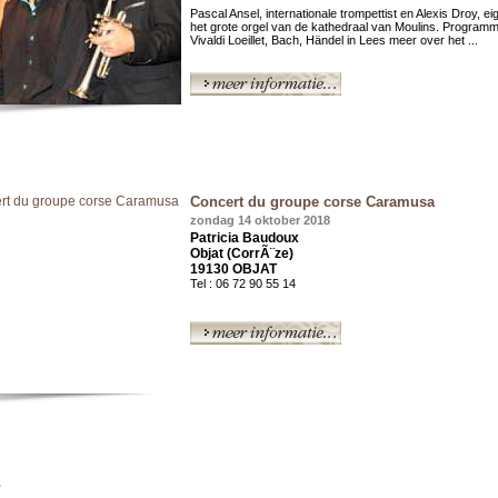
Pascal Ansel, internationale trompettist en Alexis Droy, e
het grote orgel van de kathedraal van Moulins. Programma
Vivaldi Loeillet, Bach, Händel in Lees meer over het ...
Concert du groupe corse Caramusa
zondag 14 oktober 2018
Patricia Baudoux
Objat (CorrÃ¨ze)
19130 OBJAT
Tel : 06 72 90 55 14
s