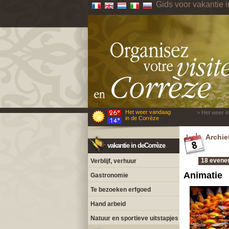
Gids voor vakantie 
Het weer vandaag
> Het weer i
in de Corrèze
Archie
vakantie in deCorrèze
18 evenem
Verblijf, verhuur
Animatie
Gastronomie
Te bezoeken erfgoed
Hand arbeid
Natuur en sportieve uitstapjes