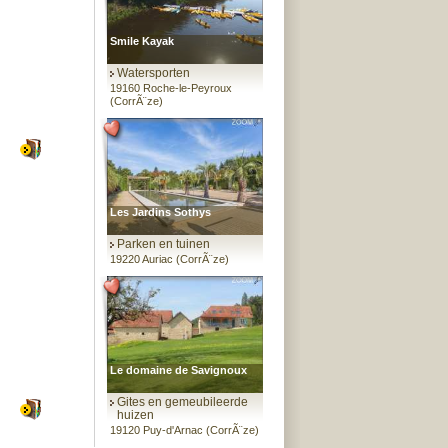
Smile Kayak
Watersporten
19160 Roche-le-Peyroux
(CorrÃ¨ze)
Les Jardins Sothys
Parken en tuinen
19220 Auriac (CorrÃ¨ze)
Le domaine de Savignoux
Gites en gemeubileerde
huizen
19120 Puy-d'Arnac (CorrÃ¨ze)