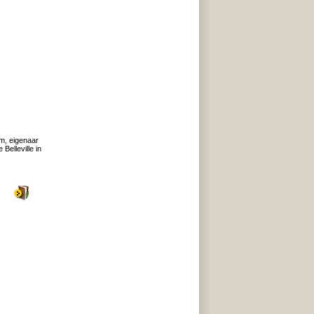
um, eigenaar
Belleville in