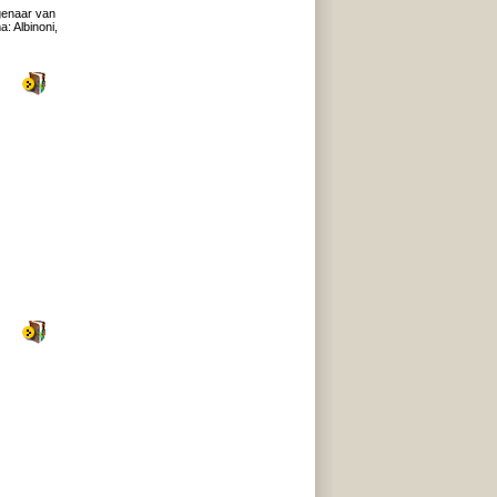
igenaar van
: Albinoni,