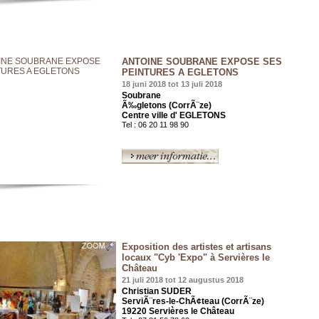
ANTOINE SOUBRANE EXPOSE SES
PEINTURES A EGLETONS
18 juni 2018 tot 13 juli 2018
Soubrane
Ã‰gletons (CorrÃ¨ze)
Centre ville d' EGLETONS
Tel : 06 20 11 98 90
Exposition des artistes et artisans
locaux "Cyb 'Expo" à Servières le
Château
21 juli 2018 tot 12 augustus 2018
Christian SUDER
ServiÃ¨res-le-ChÃ¢teau (CorrÃ¨ze)
19220 Servières le Château