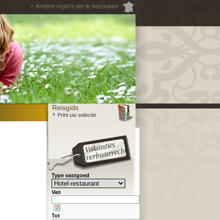
> Andere regio's om te bezoeken
Reisgids
Print uw selectie
Type vastgoed
Van
Tot