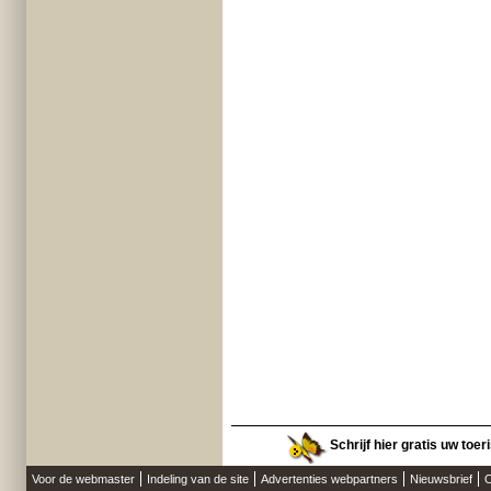
Schrijf hier gratis uw toer
Voor de webmaster
Indeling van de site
Advertenties webpartners
Nieuwsbrief
O