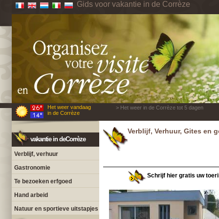
Gids voor vakantie in de Corrèze
Het weer vandaag
> Het weer in de Corrèze tot 5 dagen
in de Corrèze
Verblijf, Verhuur, Gites en
vakantie in deCorrèze
Verblijf, verhuur
Gastronomie
Schrijf hier gratis uw toer
Te bezoeken erfgoed
Hand arbeid
Natuur en sportieve uitstapjes