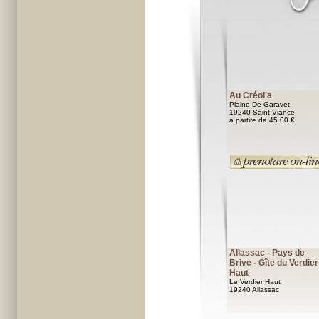
Au Créol'a
Plaine De Garavet
19240 Saint Viance
a partire da 45.00 €
Allassac - Pays de
Brive - Gîte du Verdier
Haut
Le Verdier Haut
19240 Allassac