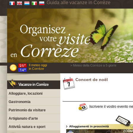
Guida alle vacanze in Corrèze
Il meteo oggi
> Meteo della Corrèze a 5 giorni
in Corrèze
Concert de noël
Vacanze in Corrèze
Alloggiare, locazioni
Gastronomia
Iscrivere il vostro evento n
Patrimonio da visitare
Artigianato d'arte
Attività natura e sport
Alloggiamenti in prossimità