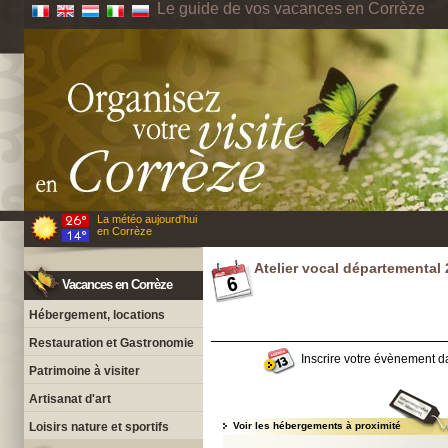
Le guide de vos vacances en Corrèze
La météo aujourd'hui
en Corrèze
Atelier vocal départemental
Vacances en Corrèze
Hébergement, locations
Restauration et Gastronomie
Inscrire votre évènement da
Patrimoine à visiter
Artisanat d'art
Loisirs nature et sportifs
Voir les hébergements à proximité