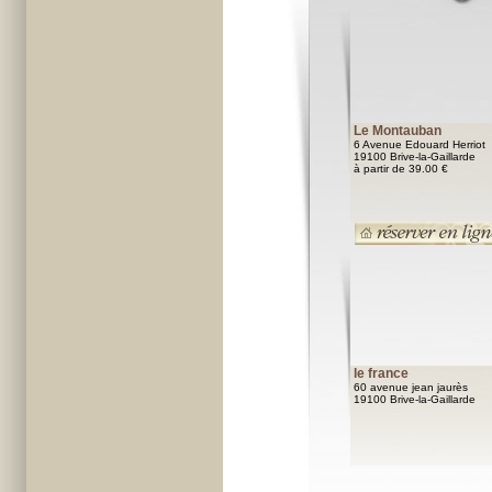
Le Montauban
6 Avenue Edouard Herriot
19100 Brive-la-Gaillarde
à partir de 39.00 €
le france
60 avenue jean jaurès
19100 Brive-la-Gaillarde