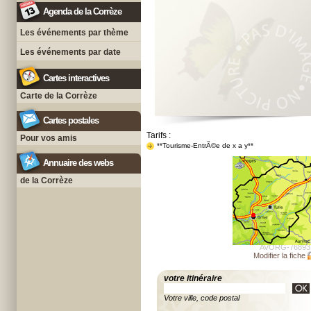
Agenda de la Corrèze
Les événements par thème
Les événements par date
Cartes interactives
Carte de la Corrèze
Cartes postales
Tarifs :
Pour vos amis
**Tourisme-EntrÃ©e de x a y**
Annuaire des webs
de la Corrèze
AVORG-76893
Modifier la fiche
votre itinéraire
Votre ville, code postal