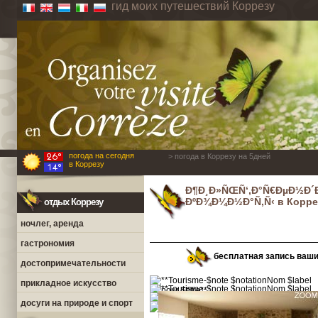
гид моих путешествий Коррезу
погода на сегодня
> погода в Коррезу на 5дней
в Коррезу
Ð¶Ð¸Ð»ÑŒÑ‘,Ð°Ñ€ÐµÐ½Ð´
ÐºÐ¾Ð¼Ð½Ð°Ñ‚Ñ‹ в Корре
отдых Коррезу
ночлег, аренда
гастрономия
бесплатная запись ваш
достопримечательности
прикладное искусство
досуги на природе и спорт