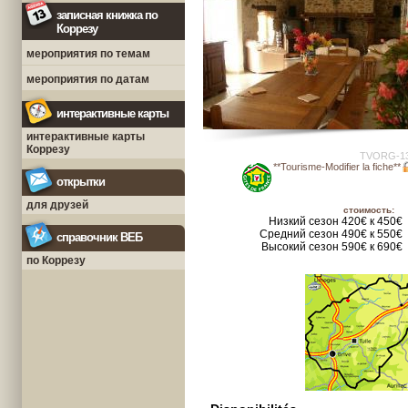
записная книжка по
Коррезу
мероприятия по темам
мероприятия по датам
интерактивные карты
интерактивные карты
Коррезу
TVORG-1
**Tourisme-Modifier la fiche**
открытки
для друзей
стоимость:
Низкий сезон 420€ к 450€
Средний сезон 490€ к 550€
справочник ВЕБ
Высокий сезон 590€ к 690€
по Коррезу