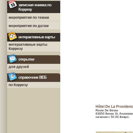
записная книжка по
Коррезу
мероприятия по темам
мероприятия по датам
интерактивные карты
интерактивные карты
Коррезу
открытки
для друзей
справочник ВЕБ
по Коррезу
Hôtel De La Providen
Route De Besse
63850 Besse St. Anastaise
начиная с 50.00 &евро;