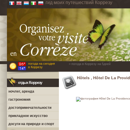
гид моих путешествий Коррезу
погода на сегодня
> погода в Коррезу на 5дней
в Коррезу
Hôtels , Hôtel De La Provi
отдых Коррезу
ночлег, аренда
гастрономия
достопримечательности
прикладное искусство
досуги на природе и спорт