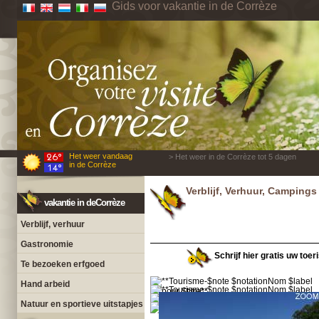
Gids voor vakantie in de Corrèze
Het weer vandaag
> Het weer in de Corrèze tot 5 dagen
in de Corrèze
Verblijf, Verhuur, Campings
vakantie in deCorrèze
Verblijf, verhuur
Gastronomie
Schrijf hier gratis uw toer
Te bezoeken erfgoed
Hand arbeid
Natuur en sportieve uitstapjes