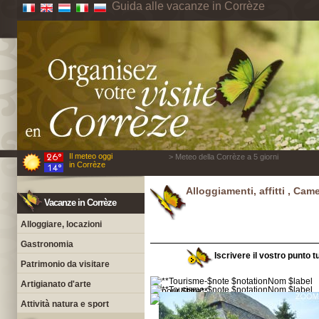
Guida alle vacanze in Corrèze
Il meteo oggi
> Meteo della Corrèze a 5 giorni
in Corrèze
Alloggiamenti, affitti , Cam
Vacanze in Corrèze
Alloggiare, locazioni
Gastronomia
Iscrivere il vostro punto t
Patrimonio da visitare
Artigianato d'arte
Attività natura e sport