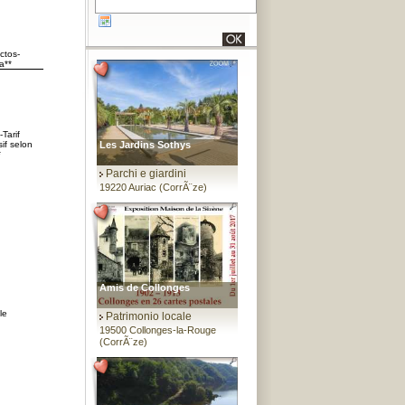
ctos-
a**
-Tarif
if selon
Les Jardins Sothys
*
Parchi e giardini
19220 Auriac (CorrÃ¨ze)
Amis de Collonges
le
Patrimonio locale
19500 Collonges-la-Rouge
(CorrÃ¨ze)