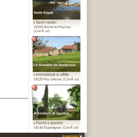
Smile Kayak
Sport nautici
19160 Roche-le-Peyroux
(CorrÃ¨ze)
Le domaine de Savignoux
Ammobiliati in affitto
19120 Puy-d'Arnac (CorrÃ¨ze)
Arboretum Al Gaulhia
Parchi e giardini
19140 Espartignac (CorrÃ¨ze)
Inserzioni