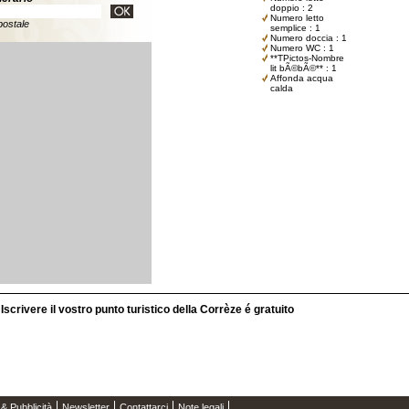
doppio : 2
Numero letto
postale
semplice : 1
Numero doccia : 1
Numero WC : 1
**TPictos-Nombre
lit bÃ©bÃ©** : 1
Affonda acqua
calda
Iscrivere il vostro punto turistico della Corrèze é gratuito
 & Pubblicità
Newsletter
Contattarci
Note legali