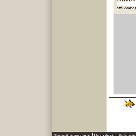
città, codice 
Strumenti per webmaster
Mappa del sito
Partenariati