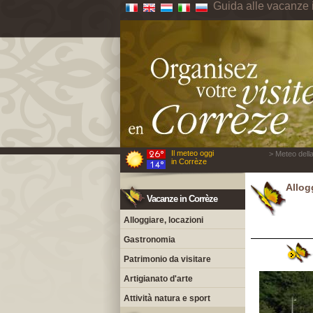
Guida alle vacanze 
Il meteo oggi
> Meteo della
in Corrèze
Allogg
Vacanze in Corrèze
Alloggiare, locazioni
Gastronomia
Patrimonio da visitare
Artigianato d'arte
Attività natura e sport