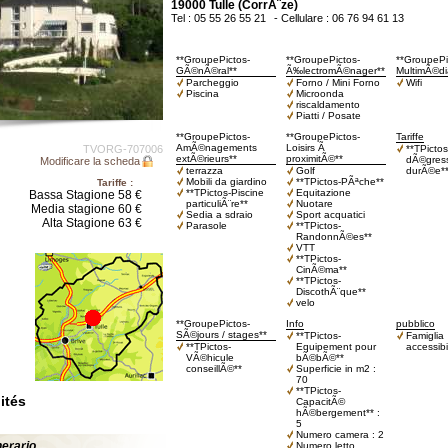
19000 Tulle (CorrÃ¨ze)
Tel : 05 55 26 55 21
- Cellulare : 06 76 94 61 13
**GroupePictos-
**GroupePictos-
**GroupePi
GÃ©nÃ©ral**
Ã‰lectromÃ©nager**
MultimÃ©di
Parcheggio
Forno / Mini Forno
Wifi
Piscina
Microonda
riscaldamento
Piatti / Posate
**GroupePictos-
**GroupePictos-
Tariffe
AmÃ©nagements
Loisirs Ã
TVORG-707006
**TPictos
extÃ©rieurs**
proximitÃ©**
dÃ©gress
Modificare la scheda
terrazza
Golf
durÃ©e*
Mobili da giardino
**TPictos-PÃªche**
Tariffe :
**TPictos-Piscine
Equitazione
Bassa Stagione 58 €
particuliÃ¨re**
Nuotare
Media stagione 60 €
Sedia a sdraio
Sport acquatici
Alta Stagione 63 €
Parasole
**TPictos-
RandonnÃ©es**
VTT
**TPictos-
CinÃ©ma**
**TPictos-
DiscothÃ¨que**
velo
**GroupePictos-
Info
pubblico
SÃ©jours / stages**
**TPictos-
Famiglia
**TPictos-
Equipement pour
accessibi
VÃ©hicule
bÃ©bÃ©**
conseillÃ©**
Superficie in m2 :
70
**TPictos-
ités
CapacitÃ©
hÃ©bergement** :
5
Numero camera : 2
inerario
Numero letto