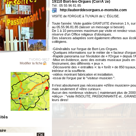
19110 Bort-les-Orgues (CorrÃ¨ze)
Tél : 05 55 96 81 85
http://auborddesorgues.e-monsite.com
VISITE de l'ORGUE à TUYAUX de L' ÉGLISE.
Toute l'année: Visite guidée GRATUITE d'environ 1 h, su
au 05.55.96.81.85 (laisser un message si besoin).
De 1 à 10 personnes maximum par visite et rendez-vous
réserve d'un Office religieux d'obsèques.
Des séances adaptées sont également offertes aux écoli
collégiens.
-Généralités sur l'orgue de Bort-Les-Orgues.
-Quelques informations sur le métier de « facteur d'orgue
-Rapide panorama sur l'évolution de « l'Orgue » depuis l'A
TVORG-9817
-Mise en évidence, avec des extraits musicaux joués en 
Modifier la fiche
l'instrument, des différents « jeux ».
-Découverte des « entrailles »: la « forêt » de 850 tuyau
intérieur et la soufflerie.
-vidéos montrant fabrication et installation.
-essai de l'orgue par le "visiteur-musicien ".
Il n'est absolument pas nécessaire «d'être musicien» pou
mais seulement d' «être curieux».
Aucun des nombreux visiteurs ( maintenant plus de 2000!)
«déçu» : "visite INSOLITE, PASSIONNANTE et...GRAND
leurs dires!
ités
aire