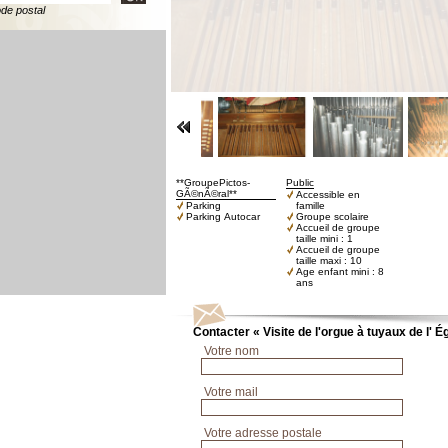
ode postal
**GroupePictos-
Public
GÃ©nÃ©ral**
Accessible en
Parking
famille
Parking Autocar
Groupe scolaire
Accueil de groupe
taille mini : 1
Accueil de groupe
taille maxi : 10
Age enfant mini : 8
ans
Contacter « Visite de l'orgue à tuyaux de l' Ég
Votre nom
Votre mail
Votre adresse postale