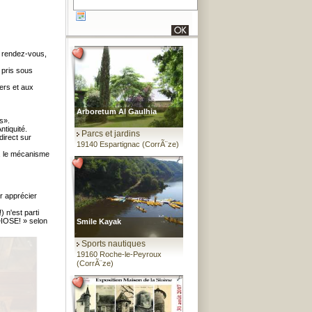
r rendez-vous,
 pris sous
ers et aux
Arboretum Al Gaulhia
s».
ntiquité.
Parcs et jardins
direct sur
19140 Espartignac (CorrÃ¨ze)
x, le mécanisme
r apprécier
 n'est parti
IOSE! » selon
Smile Kayak
Sports nautiques
19160 Roche-le-Peyroux
(CorrÃ¨ze)