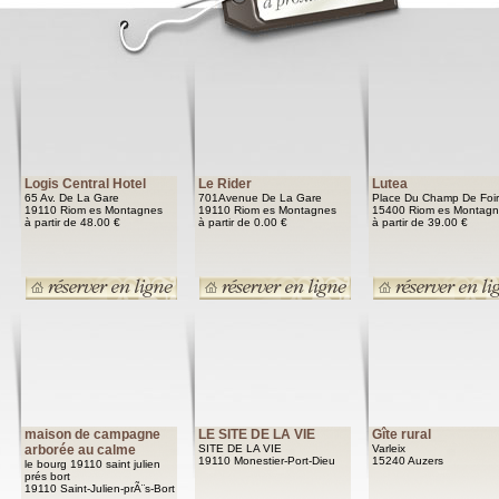
Logis Central Hotel
Le Rider
Lutea
65 Av. De La Gare
701Avenue De La Gare
Place Du Champ De Foi
19110 Riom es Montagnes
19110 Riom es Montagnes
15400 Riom es Montag
à partir de 48.00 €
à partir de 0.00 €
à partir de 39.00 €
maison de campagne
LE SITE DE LA VIE
Gîte rural
arborée au calme
SITE DE LA VIE
Varleix
19110 Monestier-Port-Dieu
15240 Auzers
le bourg 19110 saint julien
prés bort
19110 Saint-Julien-prÃ¨s-Bort