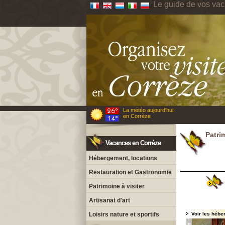
Le guide de vos va
La météo aujourd'hui
en Corrèze
Patri
Vacances en Corrèze
Hébergement, locations
Restauration et Gastronomie
Patrimoine à visiter
Artisanat d'art
Loisirs nature et sportifs
Voir les hébe