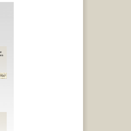
re
nes