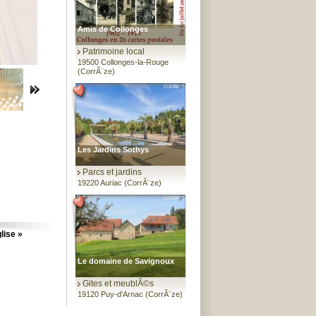
Amis de Collonges
Patrimoine local
19500 Collonges-la-Rouge
(CorrÃ¨ze)
Les Jardins Sothys
Parcs et jardins
19220 Auriac (CorrÃ¨ze)
lise »
Le domaine de Savignoux
Gites et meublÃ©s
19120 Puy-d'Arnac (CorrÃ¨ze)