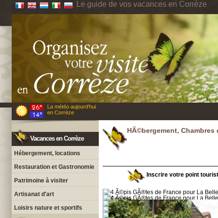
Le guide de vos vacances en Corrèze
La météo aujourd'hui
en Corrèze
HÃ©bergement, Chambres d
Vacances en Corrèze
Hébergement, locations
Restauration et Gastronomie
Inscrire votre point touris
Patrimoine à visiter
Artisanat d'art
Loisirs nature et sportifs