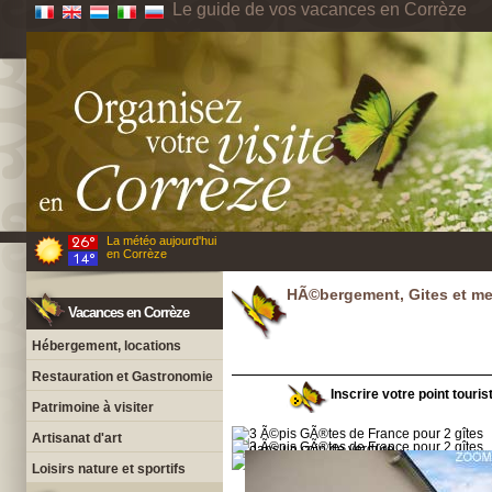
Le guide de vos vacances en Corrèze
La météo aujourd'hui
en Corrèze
HÃ©bergement, Gites et m
Vacances en Corrèze
Hébergement, locations
Restauration et Gastronomie
Inscrire votre point touris
Patrimoine à visiter
Artisanat d'art
Loisirs nature et sportifs